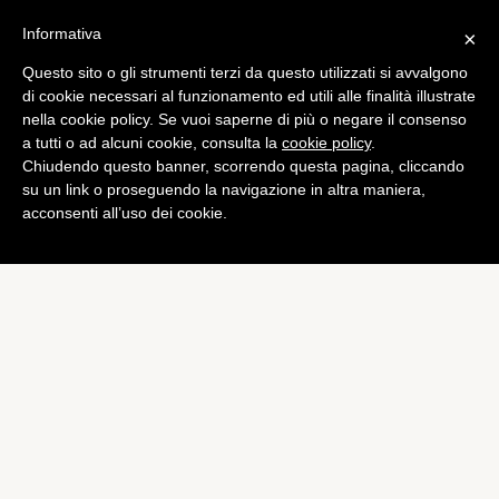
Informativa
×
Questo sito o gli strumenti terzi da questo utilizzati si avvalgono
App
di cookie necessari al funzionamento ed utili alle finalità illustrate
Addio a Facebook Poke e
nella cookie policy. Se vuoi saperne di più o negare il consenso
a tutti o ad alcuni cookie, consulta la
cookie policy
.
Facebook Camera
Chiudendo questo banner, scorrendo questa pagina, cliccando
di
Alessandro Moretti
su un link o proseguendo la navigazione in altra maniera,
acconsenti all’uso dei cookie.