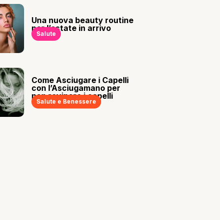
Una nuova beauty routine
per l’estate in arrivo
Salute
Come Asciugare i Capelli
con l’Asciugamano per
non rovinare i capelli
Salute e Benessere