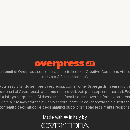
ntenuti di Overpress sono rilasciati sotto licenza “Creative Commons Attr
derivate 3.0 Italia License”.
tilizzati citando sempre overpress.it come fonte. Si prega di inserire inoltre 
 contenuti di Overpress.it possono essere utilizzati per scopi commerciali. Even
l a
info@overpress.it
. Ci riserviamo la facoltà di rimuovere informazioni rit
nviate a
info@overpress.it
. Salvo accordi scritti, la collaborazione a questa t
 contenuto degli articoli e degli annunci pubblicitari sono legalmente responsabi
Made with ❤️ in Italy by