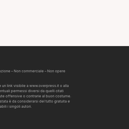
ibuzione – Non commerciale – Non opere
un link visibile a www.overpress.it o alla
tuali permessi diversi da quelli citati
enute offensive o contrarie al buon costume.
estata è da considerarsi del tutto gratuita e
li i singoli autori.