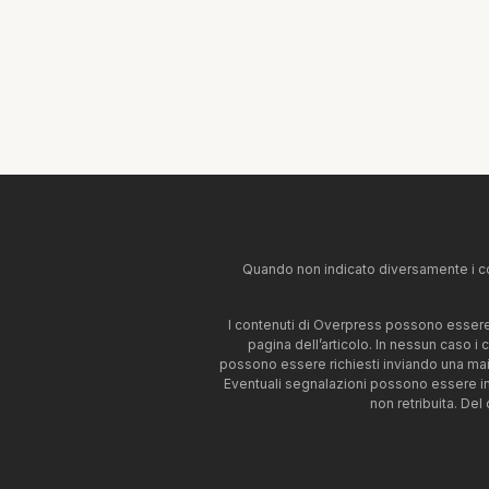
Quando non indicato diversamente i co
I contenuti di Overpress possono essere u
pagina dell’articolo. In nessun caso i
possono essere richiesti inviando una mai
Eventuali segnalazioni possono essere i
non retribuita. Del