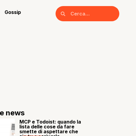
Gossip
re news
MCP e Todoist: quando la
lista delle cose da fare
smette di aspettare che