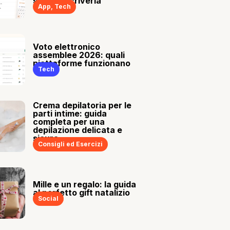
sia tu a scriverla
App
,
Tech
Voto elettronico
assemblee 2026: quali
piattaforme funzionano
Tech
Crema depilatoria per le
parti intime: guida
completa per una
depilazione delicata e
sicura
Consigli ed Esercizi
Mille e un regalo: la guida
al perfetto gift natalizio
Social