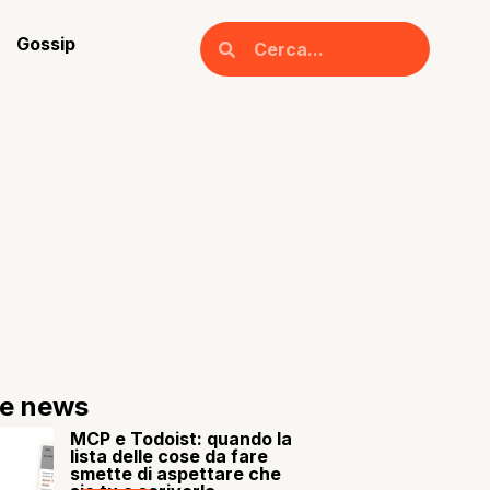
Gossip
re news
MCP e Todoist: quando la
lista delle cose da fare
smette di aspettare che