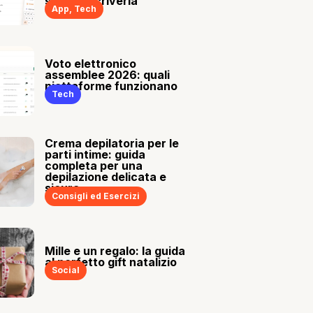
sia tu a scriverla
App
,
Tech
Voto elettronico
assemblee 2026: quali
piattaforme funzionano
Tech
Crema depilatoria per le
parti intime: guida
completa per una
depilazione delicata e
sicura
Consigli ed Esercizi
Mille e un regalo: la guida
al perfetto gift natalizio
Social