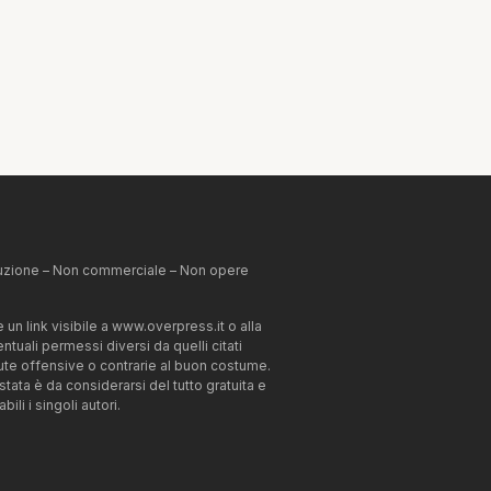
ibuzione – Non commerciale – Non opere
un link visibile a www.overpress.it o alla
tuali permessi diversi da quelli citati
enute offensive o contrarie al buon costume.
estata è da considerarsi del tutto gratuita e
li i singoli autori.