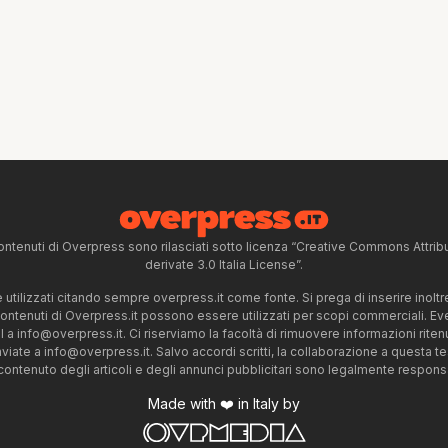
ntenuti di Overpress sono rilasciati sotto licenza “Creative Commons Attr
derivate 3.0 Italia License”.
tilizzati citando sempre overpress.it come fonte. Si prega di inserire inoltre 
 contenuti di Overpress.it possono essere utilizzati per scopi commerciali. Even
l a
info@overpress.it
. Ci riserviamo la facoltà di rimuovere informazioni rit
nviate a
info@overpress.it
. Salvo accordi scritti, la collaborazione a questa t
 contenuto degli articoli e degli annunci pubblicitari sono legalmente responsabi
Made with ❤️ in Italy by