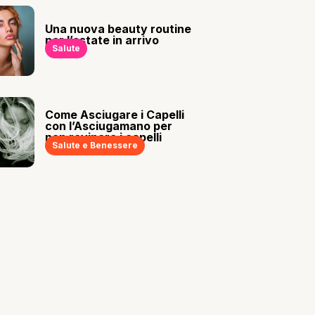
Una nuova beauty routine
per l’estate in arrivo
Salute
Come Asciugare i Capelli
con l’Asciugamano per
non rovinare i capelli
Salute e Benessere