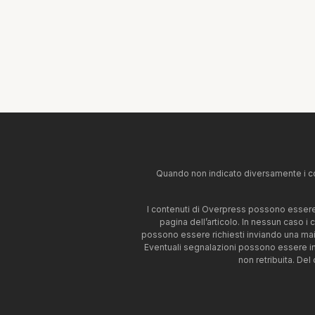
Quando non indicato diversamente i co
I contenuti di Overpress possono essere u
pagina dell’articolo. In nessun caso i
possono essere richiesti inviando una mai
Eventuali segnalazioni possono essere i
non retribuita. Del