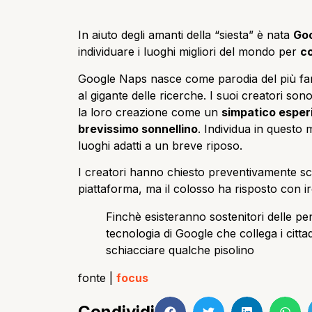
In aiuto degli amanti della “siesta” è nata
Go
individuare i luoghi migliori del mondo per
co
Google Naps nasce come parodia del più f
al gigante delle ricerche. I suoi creatori so
la loro creazione come un
simpatico esperi
brevissimo sonnellino
. Individua in questo 
luoghi adatti a un breve riposo.
I creatori hanno chiesto preventivamente scu
piattaforma, ma il colosso ha risposto con i
Finchè esisteranno sostenitori delle pe
tecnologia di Google che collega i cittad
schiacciare qualche pisolino
fonte |
focus
Condividi