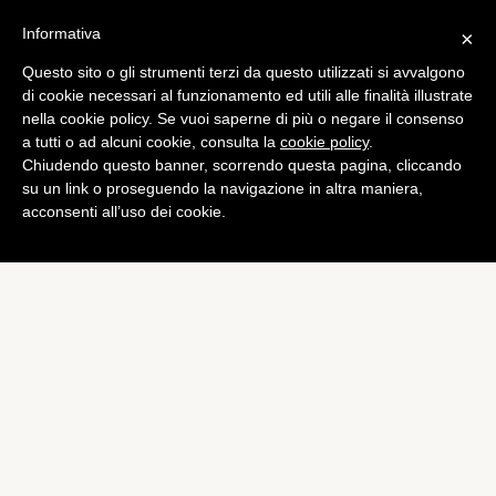
Informativa
×
Questo sito o gli strumenti terzi da questo utilizzati si avvalgono
Curiosità
di cookie necessari al funzionamento ed utili alle finalità illustrate
Perché sbadigliamo quando
nella cookie policy. Se vuoi saperne di più o negare il consenso
a tutti o ad alcuni cookie, consulta la
cookie policy
.
altri sbadigliano?
Chiudendo questo banner, scorrendo questa pagina, cliccando
di
Redazione
su un link o proseguendo la navigazione in altra maniera,
acconsenti all’uso dei cookie.