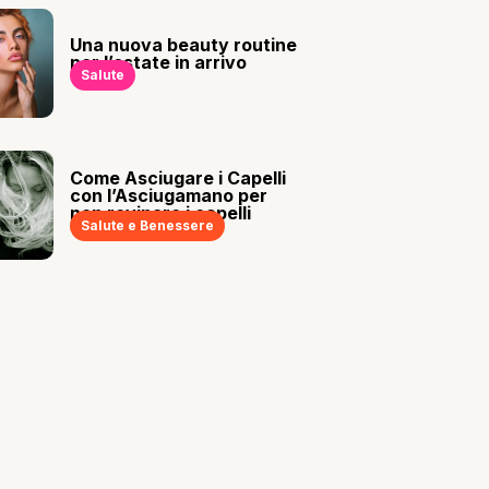
Una nuova beauty routine
per l’estate in arrivo
Salute
Come Asciugare i Capelli
con l’Asciugamano per
non rovinare i capelli
Salute e Benessere