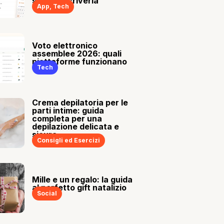
sia tu a scriverla
App
,
Tech
Voto elettronico
assemblee 2026: quali
piattaforme funzionano
Tech
Crema depilatoria per le
parti intime: guida
completa per una
depilazione delicata e
sicura
Consigli ed Esercizi
Mille e un regalo: la guida
al perfetto gift natalizio
Social