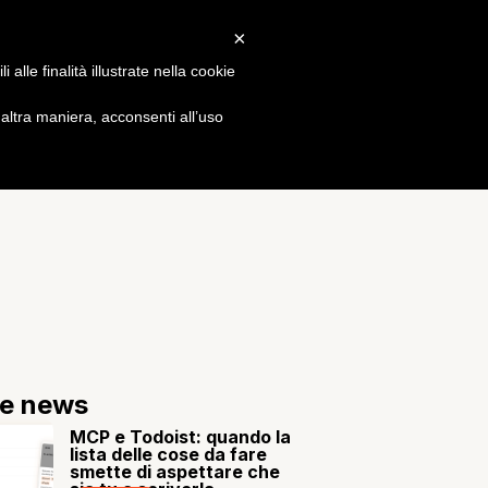
×
Gossip
alle finalità illustrate nella cookie
ltra maniera, acconsenti all’uso
re news
MCP e Todoist: quando la
lista delle cose da fare
smette di aspettare che