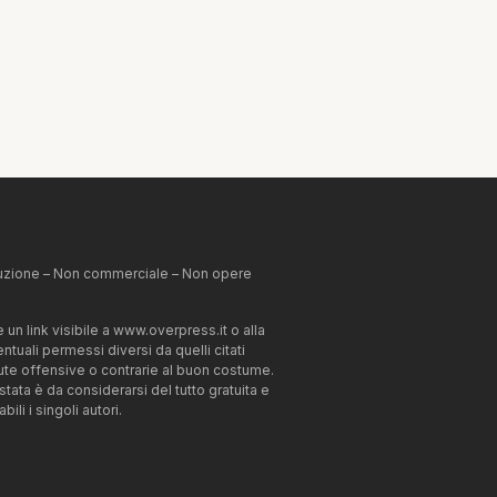
ibuzione – Non commerciale – Non opere
un link visibile a www.overpress.it o alla
tuali permessi diversi da quelli citati
enute offensive o contrarie al buon costume.
estata è da considerarsi del tutto gratuita e
li i singoli autori.