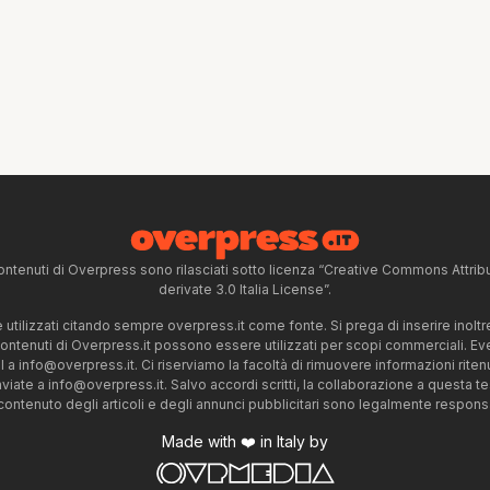
ntenuti di Overpress sono rilasciati sotto licenza “Creative Commons Attr
derivate 3.0 Italia License”.
tilizzati citando sempre overpress.it come fonte. Si prega di inserire inoltre 
 contenuti di Overpress.it possono essere utilizzati per scopi commerciali. Even
l a
info@overpress.it
. Ci riserviamo la facoltà di rimuovere informazioni rit
nviate a
info@overpress.it
. Salvo accordi scritti, la collaborazione a questa t
 contenuto degli articoli e degli annunci pubblicitari sono legalmente responsabi
Made with ❤️ in Italy by