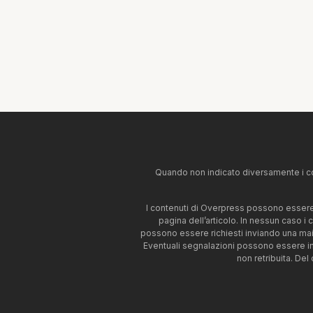
Quando non indicato diversamente i co
I contenuti di Overpress possono essere u
pagina dell’articolo. In nessun caso i
possono essere richiesti inviando una mai
Eventuali segnalazioni possono essere i
non retribuita. Del