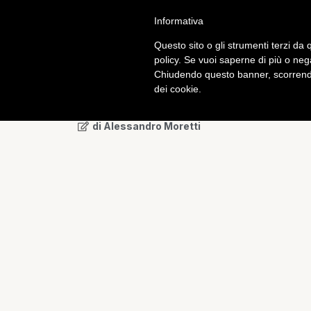
Informativa
Calcio
Tech
Questo sito o gli strumenti terzi da q
policy. Se vuoi saperne di più o neg
Chiudendo questo banner, scorrendo
Mobile
dei cookie.
Acer vuole ancora pr
di
Alessandro Moretti