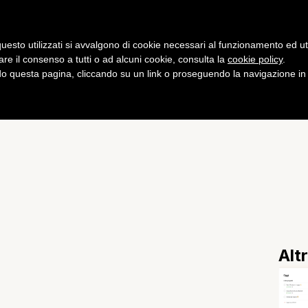
Gaming
Curiosità
Salute
Fitness
uesto utilizzati si avvalgono di cookie necessari al funzionamento ed utili 
are il consenso a tutti o ad alcuni cookie, consulta la
cookie policy
.
 questa pagina, cliccando su un link o proseguendo la navigazione in a
odurre Windows Phone
Alt