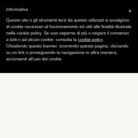
Informativa
×
Questo sito o gli strumenti terzi da questo utilizzati si avvalgono
Tech
di cookie necessari al funzionamento ed utili alle finalità illustrate
Yahoo lancia Gemini, la
nella cookie policy. Se vuoi saperne di più o negare il consenso
a tutti o ad alcuni cookie, consulta la
cookie policy
.
pubblicità di nuova
Chiudendo questo banner, scorrendo questa pagina, cliccando
generazione
su un link o proseguendo la navigazione in altra maniera,
acconsenti all’uso dei cookie.
di
Francesco Tonini