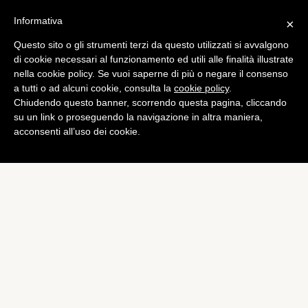
Informativa
×
Questo sito o gli strumenti terzi da questo utilizzati si avvalgono
Consigli ed Esercizi
di cookie necessari al funzionamento ed utili alle finalità illustrate
Squash: divertimento e
nella cookie policy. Se vuoi saperne di più o negare il consenso
a tutti o ad alcuni cookie, consulta la
cookie policy
.
forma fisica!
Chiudendo questo banner, scorrendo questa pagina, cliccando
di
Alessia Russo
su un link o proseguendo la navigazione in altra maniera,
acconsenti all’uso dei cookie.