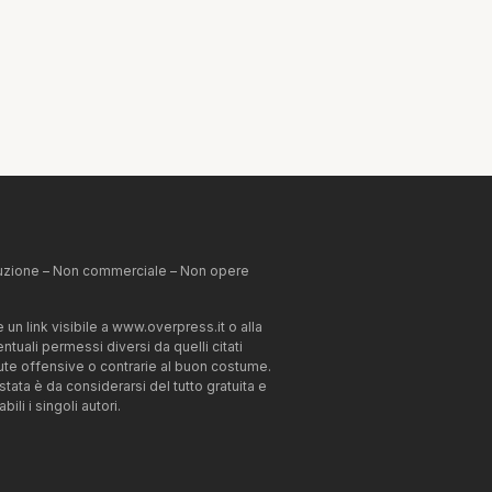
ibuzione – Non commerciale – Non opere
un link visibile a www.overpress.it o alla
tuali permessi diversi da quelli citati
enute offensive o contrarie al buon costume.
estata è da considerarsi del tutto gratuita e
li i singoli autori.