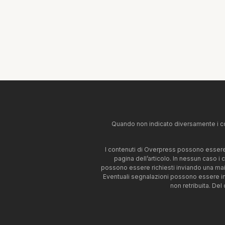
Quando non indicato diversamente i co
I contenuti di Overpress possono essere u
pagina dell’articolo. In nessun caso i
possono essere richiesti inviando una mai
Eventuali segnalazioni possono essere i
non retribuita. Del