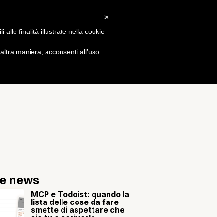
×
Gossip
alle finalità illustrate nella cookie
ltra maniera, acconsenti all’uso
re news
MCP e Todoist: quando la
lista delle cose da fare
smette di aspettare che