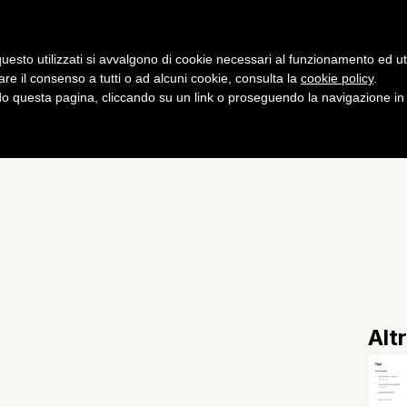
Gaming
Curiosità
Salute
Fitness
uesto utilizzati si avvalgono di cookie necessari al funzionamento ed utili 
are il consenso a tutti o ad alcuni cookie, consulta la
cookie policy
.
 questa pagina, cliccando su un link o proseguendo la navigazione in a
co online su Star Wars
Alt