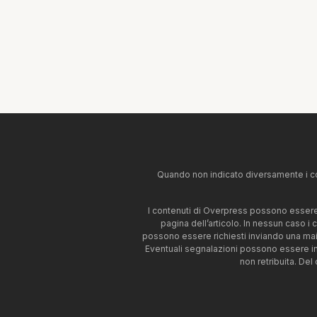
Quando non indicato diversamente i co
I contenuti di Overpress possono essere u
pagina dell’articolo. In nessun caso i
possono essere richiesti inviando una mai
Eventuali segnalazioni possono essere i
non retribuita. Del