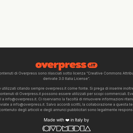
ntenuti di Overpress sono rilasciati sotto licenza “Creative Commons Attr
derivate 3.0 Italia License”.
tilizzati citando sempre overpress.it come fonte. Si prega di inserire inoltre 
 contenuti di Overpress.it possono essere utilizzati per scopi commerciali. Even
l a
info@overpress.it
. Ci riserviamo la facoltà di rimuovere informazioni rit
nviate a
info@overpress.it
. Salvo accordi scritti, la collaborazione a questa t
 contenuto degli articoli e degli annunci pubblicitari sono legalmente responsabi
Made with ❤️ in Italy by