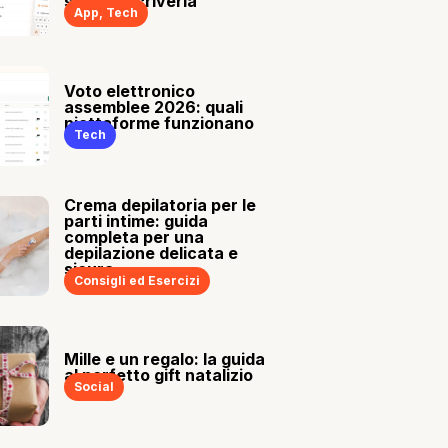
sia tu a scriverla
App
,
Tech
Voto elettronico
assemblee 2026: quali
piattaforme funzionano
Tech
Crema depilatoria per le
parti intime: guida
completa per una
depilazione delicata e
sicura
Consigli ed Esercizi
Mille e un regalo: la guida
al perfetto gift natalizio
Social