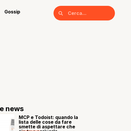
Gossip
re news
MCP e Todoist: quando la
lista delle cose da fare
smette di aspettare che