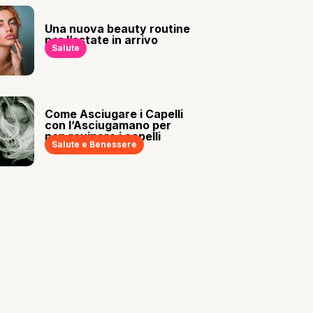
Una nuova beauty routine
per l’estate in arrivo
Salute
Come Asciugare i Capelli
con l’Asciugamano per
non rovinare i capelli
Salute e Benessere