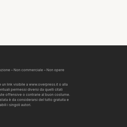
ibuzione – Non commerciale – Non opere
un link visibile a www.overpress.it o alla
tuali permessi diversi da quelli citati
enute offensive o contrarie al buon costume.
estata è da considerarsi del tutto gratuita e
li i singoli autori.