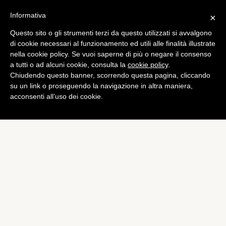
Informativa
×
Questo sito o gli strumenti terzi da questo utilizzati si avvalgono
Games
di cookie necessari al funzionamento ed utili alle finalità illustrate
Xbox One: ecco le app
nella cookie policy. Se vuoi saperne di più o negare il consenso
a tutti o ad alcuni cookie, consulta la
cookie policy
.
disponibili in Italia al lancio
Chiudendo questo banner, scorrendo questa pagina, cliccando
di
Alessandro Moretti
su un link o proseguendo la navigazione in altra maniera,
acconsenti all’uso dei cookie.