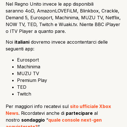
Nel Regno Unito invece le app disponibili
saranno 4oD, AmazonLOVEFiLM, Blinkbox, Crackle,
Demand 5, Eurosport, Machinima, MUZU TV, Netflix,
NOW TV, TED, Twitch e Wuaki.tv. Niente BBC iPlayer
o ITV Player a quanto pare.
Noi
italiani
dovremo invece accontentarci delle
seguenti app:
Eurosport
Machinima
MUZU TV
Premium Play
TED
Twitch
Per maggiori info recatevi sul
sito ufficiale Xbox
News
. Ricordatevi anche di
partecipare
al
nostro
sondaggio
“
quale console next-gen
acquisterete?
“.