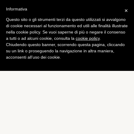
Informativa
×
Questo sito o gli strumenti terzi da questo utilizzati si avvalgono
App
di cookie necessari al funzionamento ed utili alle finalità illustrate
Ingress disponibile per tutti
nella cookie policy. Se vuoi saperne di più o negare il consenso
a tutti o ad alcuni cookie, consulta la
cookie policy
.
dal 14 dicembre
Chiudendo questo banner, scorrendo questa pagina, cliccando
di
Alessandro Moretti
su un link o proseguendo la navigazione in altra maniera,
acconsenti all’uso dei cookie.