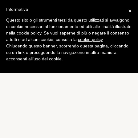
Informativa
×
Questo sito o gli strumenti terzi da questo utilizzati si avvalgono
Diete
di cookie necessari al funzionamento ed utili alle finalità illustrate
Dieta Scarsdale: dimagrire
nella cookie policy. Se vuoi saperne di più o negare il consenso
a tutti o ad alcuni cookie, consulta la
cookie policy
.
10 chili in 14 giorni
Chiudendo questo banner, scorrendo questa pagina, cliccando
di
Federica Trovato
su un link o proseguendo la navigazione in altra maniera,
acconsenti all’uso dei cookie.