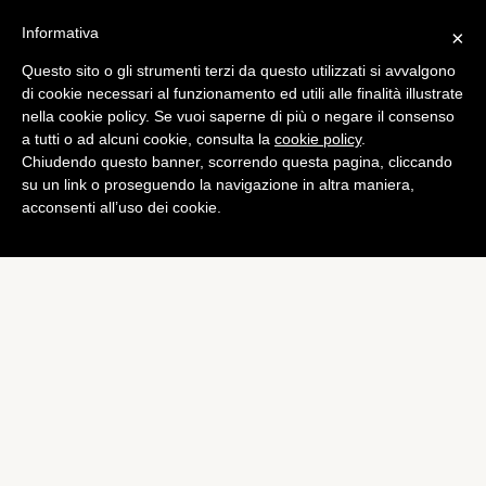
Informativa
×
Questo sito o gli strumenti terzi da questo utilizzati si avvalgono
Tech
di cookie necessari al funzionamento ed utili alle finalità illustrate
Samsung presenta il Galaxy
nella cookie policy. Se vuoi saperne di più o negare il consenso
a tutti o ad alcuni cookie, consulta la
cookie policy
.
Note 3
Chiudendo questo banner, scorrendo questa pagina, cliccando
di
Alessandro Moretti
su un link o proseguendo la navigazione in altra maniera,
acconsenti all’uso dei cookie.