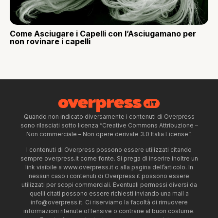
Come Asciugare i Capelli con l’Asciugamano per
non rovinare i capelli
Quando non indicato diversamente i contenuti di Overpress
sono rilasciati sotto licenza “Creative Commons Attribuzione –
Non commerciale – Non opere derivate 3.0 Italia License”.
I contenuti di Overpress possono essere utilizzati citando
sempre overpress.it come fonte. Si prega di inserire inoltre un
link visibile a www.overpress.it o alla pagina dell’articolo. In
nessun caso i contenuti di Overpress.it possono essere
utilizzati per scopi commerciali. Eventuali permessi diversi da
quelli citati possono essere richiesti inviando una mail a
info@overpress.it
. Ci riserviamo la facoltà di rimuovere
informazioni ritenute offensive o contrarie al buon costume.