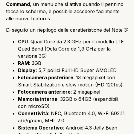
Command
, un menu che si attiva quando il pennino
tocca lo schermo, è possibile accedere facilmente
alle nuove features.
Di seguito un riepilogo delle caratteristiche del Note 3:
CPU
: Quad Core da 2.3 GHz per il modello LTE
Quad Band (Octa Core da 1,9 GHz per la
versione 3G)
RAM
: 3GB
Display:
5,7 pollici Full HD Super AMOLED
Fotocamera posteriore
: 13 megapixel con
Smart Stabilization e slow motion (HD 120fps)
Fotocamera anteriore
: 2 megapixel
Memoria interna
: 32GB o 64GB (espandibili
con microSD)
Connettività
: NFC, Bluetooth 4.0, Wi-Fi 802.11
a/b/g/n/ac, MHL 2.0
Sistema Operativo
: Android 4.3 Jelly Bean