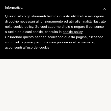
Informativa
×
Questo sito o gli strumenti terzi da questo utilizzati si avvalgono
Mobile
di cookie necessari al funzionamento ed utili alle finalità illustrate
Moto X: la scelta del
nella cookie policy. Se vuoi saperne di più o negare il consenso
a tutti o ad alcuni cookie, consulta la
cookie policy
.
materiale potrebbe influire
Chiudendo questo banner, scorrendo questa pagina, cliccando
sul prezzo
su un link o proseguendo la navigazione in altra maniera,
acconsenti all’uso dei cookie.
di
Giacomo Richichi