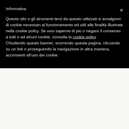
Informativa
×
Questo sito o gli strumenti terzi da questo utilizzati si avvalgono
App
di cookie necessari al funzionamento ed utili alle finalità illustrate
Apple prepara gli
nella cookie policy. Se vuoi saperne di più o negare il consenso
a tutti o ad alcuni cookie, consulta la
cookie policy
.
sviluppatori per una nuova
Chiudendo questo banner, scorrendo questa pagina, cliccando
categoria in App Store: Kids
su un link o proseguendo la navigazione in altra maniera,
acconsenti all’uso dei cookie.
di
Alessandro Moretti