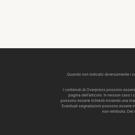
Quando non indicato diversamente i co
I contenuti di Overpress possono essere u
pagina dell’articolo. In nessun caso i
possono essere richiesti inviando una mai
Eventuali segnalazioni possono essere i
non retribuita. Del