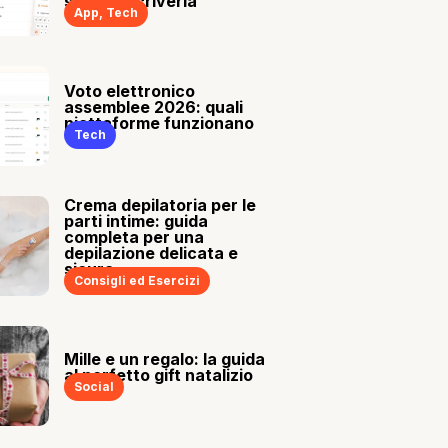
sia tu a scriverla
App
,
Tech
Voto elettronico
assemblee 2026: quali
piattaforme funzionano
Tech
Crema depilatoria per le
parti intime: guida
completa per una
depilazione delicata e
sicura
Consigli ed Esercizi
Mille e un regalo: la guida
al perfetto gift natalizio
Social