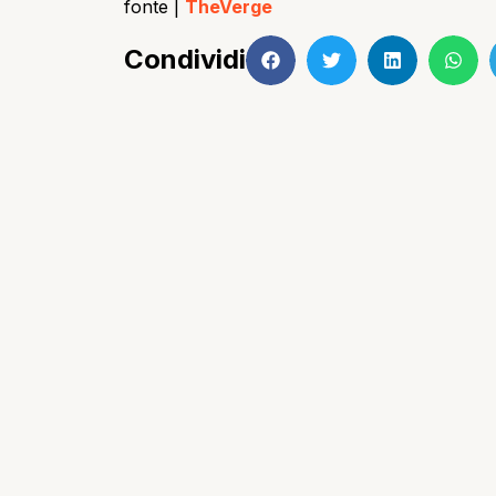
fonte |
TheVerge
Condividi