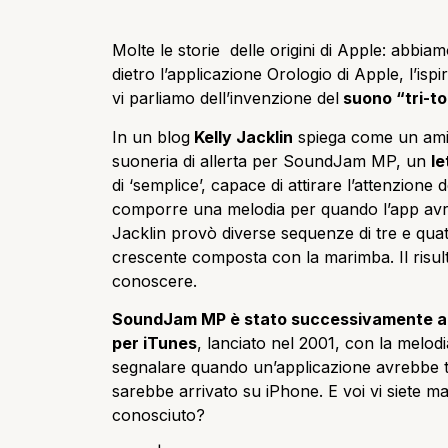
Molte le storie delle origini di Apple: abbiam
dietro l’applicazione Orologio di Apple, l’ispi
vi parliamo dell’invenzione del
suono “tri-t
In un blog
Kelly Jacklin
spiega come un amic
suoneria di allerta per SoundJam MP, un
l
di ‘semplice’, capace di attirare l’attenzione d
comporre una melodia per quando l’app avre
Jacklin provò diverse sequenze di tre e qua
crescente composta con la marimba. Il risult
conoscere.
SoundJam MP è stato successivamente acq
per iTunes
, lanciato nel 2001, con la melodia
segnalare quando un’applicazione avrebbe t
sarebbe arrivato su iPhone. E voi vi siete mai
conosciuto?