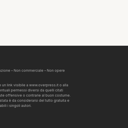
ibuzione – Non commerciale – Non opere
un link visibile a www.overpress.it o alla
tuali permessi diversi da quelli citati
enute offensive o contrarie al buon costume.
estata è da considerarsi del tutto gratuita e
li i singoli autori.