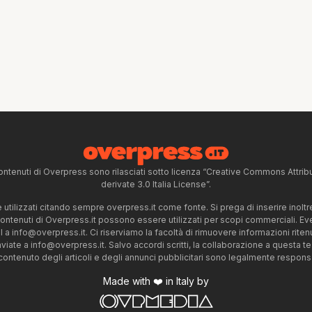
ntenuti di Overpress sono rilasciati sotto licenza “Creative Commons Attr
derivate 3.0 Italia License”.
tilizzati citando sempre overpress.it come fonte. Si prega di inserire inoltre 
 contenuti di Overpress.it possono essere utilizzati per scopi commerciali. Even
l a
info@overpress.it
. Ci riserviamo la facoltà di rimuovere informazioni rit
nviate a
info@overpress.it
. Salvo accordi scritti, la collaborazione a questa t
 contenuto degli articoli e degli annunci pubblicitari sono legalmente responsabi
Made with ❤️ in Italy by