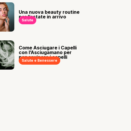
Una nuova beauty routine
per l’estate in arrivo
Salute
Come Asciugare i Capelli
con l’Asciugamano per
non rovinare i capelli
Salute e Benessere