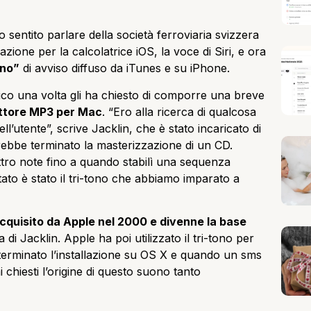
o sentito parlare della società ferroviaria svizzera
razione per la calcolatrice iOS, la voce di Siri, e ora
ono”
di avviso diffuso da iTunes e su iPhone.
o una volta gli ha chiesto di comporre una breve
ettore MP3 per Mac
. “Ero alla ricerca di qualcosa
ell’utente”, scrive Jacklin, che è stato incaricato di
bbe terminato la masterizzazione di un CD.
ttro note fino a quando stabilì una sequenza
ato è stato il tri-tono che abbiamo imparato a
uisito da Apple nel 2000 e divenne la base
 di Jacklin. Apple ha poi utilizzato il tri-tono per
erminato l’installazione su OS X e quando un sms
 chiesti l’origine di questo suono tanto