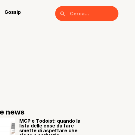
Gossip
re news
MCP e Todoist: quando la
lista delle cose da fare
smette di aspettare che