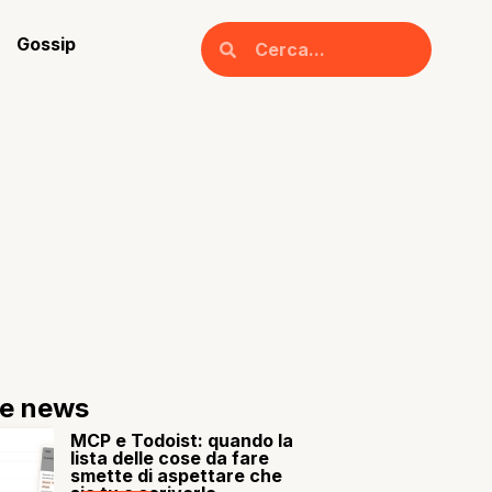
Gossip
re news
MCP e Todoist: quando la
lista delle cose da fare
smette di aspettare che