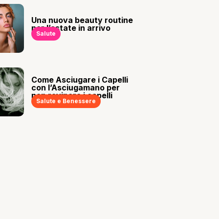
Una nuova beauty routine
per l’estate in arrivo
Salute
Come Asciugare i Capelli
con l’Asciugamano per
non rovinare i capelli
Salute e Benessere