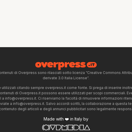
ntenuti di Overpress sono rilasciati sotto licenza “Creative Commons Attr
derivate 3.0 Italia License”.
tilizzati citando sempre overpress.it come fonte. Si prega di inserire inoltre 
 contenuti di Overpress.it possono essere utilizzati per scopi commerciali. Even
l a
info@overpress.it
. Ci riserviamo la facoltà di rimuovere informazioni rit
nviate a
info@overpress.it
. Salvo accordi scritti, la collaborazione a questa t
 contenuto degli articoli e degli annunci pubblicitari sono legalmente responsabi
Made with ❤️ in Italy by