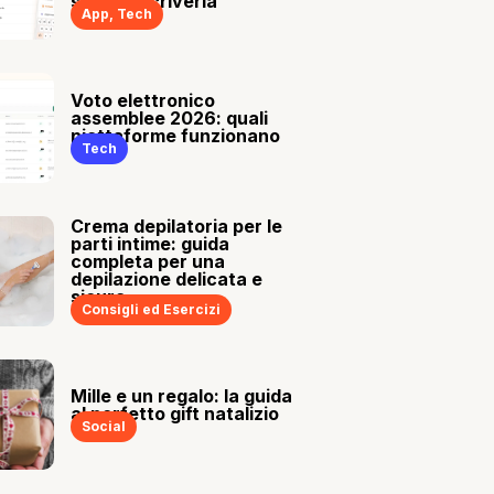
sia tu a scriverla
App
,
Tech
Voto elettronico
assemblee 2026: quali
piattaforme funzionano
Tech
Crema depilatoria per le
parti intime: guida
completa per una
depilazione delicata e
sicura
Consigli ed Esercizi
Mille e un regalo: la guida
al perfetto gift natalizio
Social