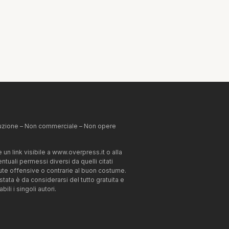
ibuzione – Non commerciale – Non opere
un link visibile a www.overpress.it o alla
tuali permessi diversi da quelli citati
enute offensive o contrarie al buon costume.
estata è da considerarsi del tutto gratuita e
li i singoli autori.