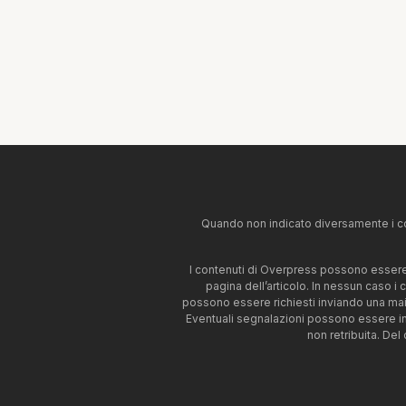
Quando non indicato diversamente i co
I contenuti di Overpress possono essere u
pagina dell’articolo. In nessun caso i
possono essere richiesti inviando una mai
Eventuali segnalazioni possono essere i
non retribuita. Del