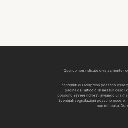
Quando non indicato diversamente i co
I contenuti di Overpress possono essere u
pagina dell’articolo. In nessun caso i
possono essere richiesti inviando una mai
Eventuali segnalazioni possono essere i
non retribuita. Del