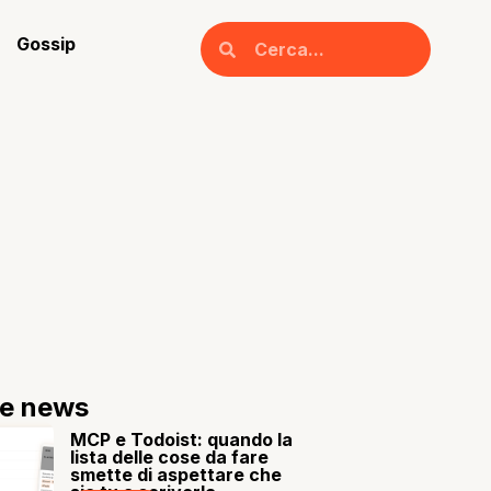
Gossip
re news
MCP e Todoist: quando la
lista delle cose da fare
smette di aspettare che