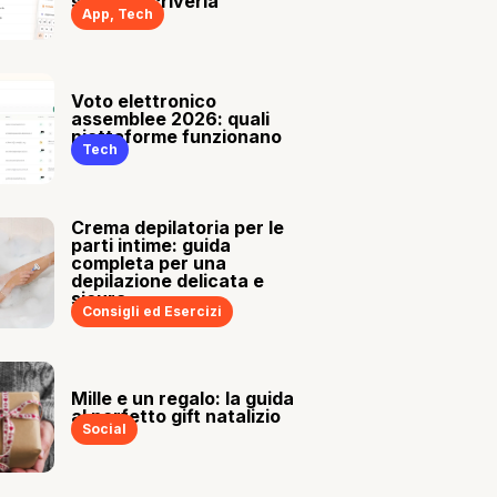
sia tu a scriverla
App
,
Tech
Voto elettronico
assemblee 2026: quali
piattaforme funzionano
Tech
Crema depilatoria per le
parti intime: guida
completa per una
depilazione delicata e
sicura
Consigli ed Esercizi
Mille e un regalo: la guida
al perfetto gift natalizio
Social