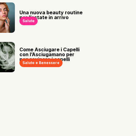
Una nuova beauty routine
per l’estate in arrivo
Salute
Come Asciugare i Capelli
con l’Asciugamano per
non rovinare i capelli
Salute e Benessere