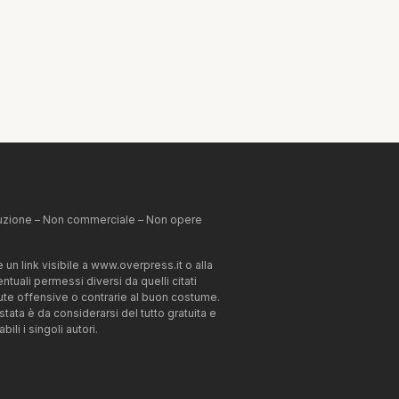
ibuzione – Non commerciale – Non opere
un link visibile a www.overpress.it o alla
tuali permessi diversi da quelli citati
enute offensive o contrarie al buon costume.
estata è da considerarsi del tutto gratuita e
li i singoli autori.