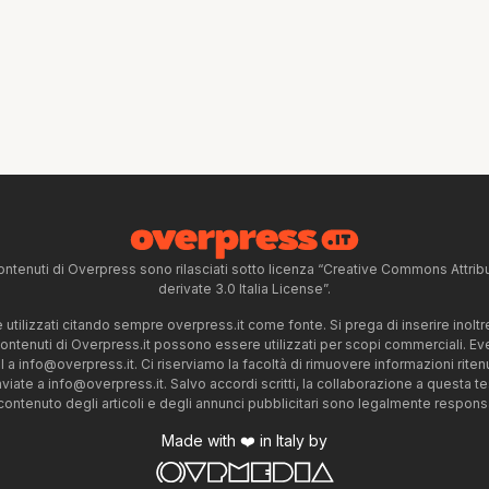
ntenuti di Overpress sono rilasciati sotto licenza “Creative Commons Attr
derivate 3.0 Italia License”.
tilizzati citando sempre overpress.it come fonte. Si prega di inserire inoltre 
 contenuti di Overpress.it possono essere utilizzati per scopi commerciali. Even
l a
info@overpress.it
. Ci riserviamo la facoltà di rimuovere informazioni rit
nviate a
info@overpress.it
. Salvo accordi scritti, la collaborazione a questa t
 contenuto degli articoli e degli annunci pubblicitari sono legalmente responsabi
Made with ❤️ in Italy by