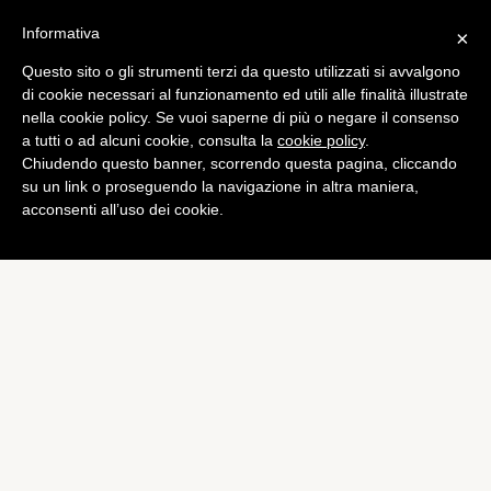
Informativa
×
Questo sito o gli strumenti terzi da questo utilizzati si avvalgono
Computer
di cookie necessari al funzionamento ed utili alle finalità illustrate
Windows Phone 8:
nella cookie policy. Se vuoi saperne di più o negare il consenso
a tutti o ad alcuni cookie, consulta la
cookie policy
.
problemi con la versione
Chiudendo questo banner, scorrendo questa pagina, cliccando
GDR2
su un link o proseguendo la navigazione in altra maniera,
acconsenti all’uso dei cookie.
di
Alessandro Moretti