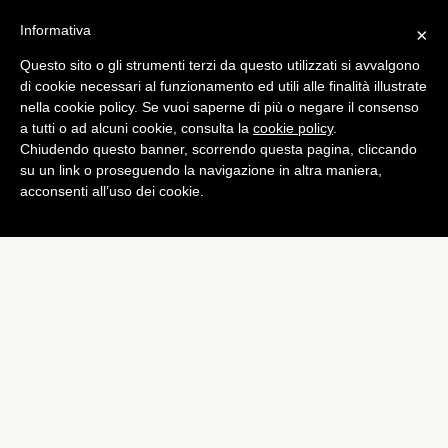
Informativa
×
Questo sito o gli strumenti terzi da questo utilizzati si avvalgono
Computer
di cookie necessari al funzionamento ed utili alle finalità illustrate
Galaxy S4 vs Nokia 3310:
nella cookie policy. Se vuoi saperne di più o negare il consenso
a tutti o ad alcuni cookie, consulta la
cookie policy
.
qual è il più veloce?
Chiudendo questo banner, scorrendo questa pagina, cliccando
di
Alessandro Moretti
su un link o proseguendo la navigazione in altra maniera,
acconsenti all’uso dei cookie.