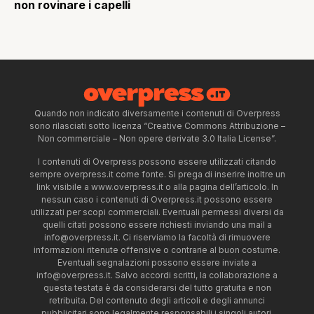
non rovinare i capelli
Quando non indicato diversamente i contenuti di Overpress
sono rilasciati sotto licenza “Creative Commons Attribuzione –
Non commerciale – Non opere derivate 3.0 Italia License”.
I contenuti di Overpress possono essere utilizzati citando
sempre overpress.it come fonte. Si prega di inserire inoltre un
link visibile a www.overpress.it o alla pagina dell’articolo. In
nessun caso i contenuti di Overpress.it possono essere
utilizzati per scopi commerciali. Eventuali permessi diversi da
quelli citati possono essere richiesti inviando una mail a
info@overpress.it
. Ci riserviamo la facoltà di rimuovere
informazioni ritenute offensive o contrarie al buon costume.
Eventuali segnalazioni possono essere inviate a
info@overpress.it
. Salvo accordi scritti, la collaborazione a
questa testata è da considerarsi del tutto gratuita e non
retribuita. Del contenuto degli articoli e degli annunci
pubblicitari sono legalmente responsabili i singoli autori.