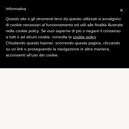
Informativa
×
Questo sito o gli strumenti terzi da questo utilizzati si avvalgono
Bundesliga
di cookie necessari al funzionamento ed utili alle finalità illustrate
Correia: “Eintracht, c’è
nella cookie policy. Se vuoi saperne di più o negare il consenso
a tutti o ad alcuni cookie, consulta la
cookie policy
.
ancora molto da fare”
Chiudendo questo banner, scorrendo questa pagina, cliccando
di
Emiliano Storace
su un link o proseguendo la navigazione in altra maniera,
acconsenti all’uso dei cookie.