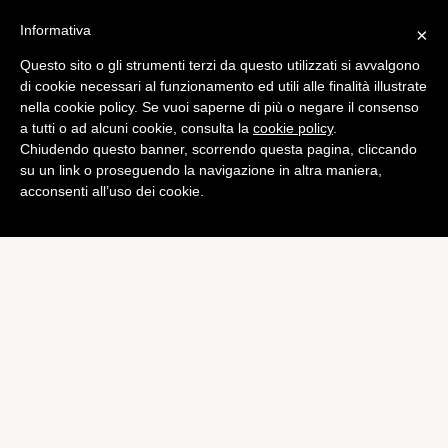
Informativa
×
Questo sito o gli strumenti terzi da questo utilizzati si avvalgono
Foto
di cookie necessari al funzionamento ed utili alle finalità illustrate
Socialmatic sarà venduta a
nella cookie policy. Se vuoi saperne di più o negare il consenso
a tutti o ad alcuni cookie, consulta la
cookie policy
.
circa 300 $
Chiudendo questo banner, scorrendo questa pagina, cliccando
di
Giacomo Richichi
su un link o proseguendo la navigazione in altra maniera,
acconsenti all’uso dei cookie.