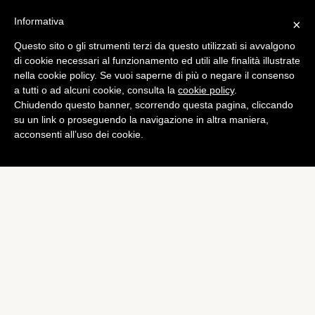
Informativa
×
Questo sito o gli strumenti terzi da questo utilizzati si avvalgono
Europa League
di cookie necessari al funzionamento ed utili alle finalità illustrate
Europa League: sorteggio
nella cookie policy. Se vuoi saperne di più o negare il consenso
a tutti o ad alcuni cookie, consulta la
cookie policy
.
fortunato per lo Stoccarda
Chiudendo questo banner, scorrendo questa pagina, cliccando
di
Alessandro Moretti
su un link o proseguendo la navigazione in altra maniera,
acconsenti all’uso dei cookie.