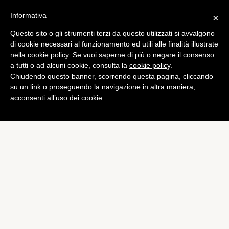
Informativa
×
Questo sito o gli strumenti terzi da questo utilizzati si avvalgono
Tech
di cookie necessari al funzionamento ed utili alle finalità illustrate
HTC presenta ufficialmente
nella cookie policy. Se vuoi saperne di più o negare il consenso
a tutti o ad alcuni cookie, consulta la
cookie policy
.
HTC One mini
Chiudendo questo banner, scorrendo questa pagina, cliccando
di
Alessandro Moretti
su un link o proseguendo la navigazione in altra maniera,
acconsenti all’uso dei cookie.