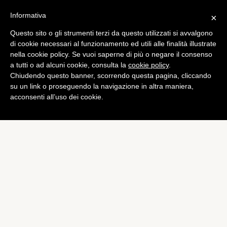
Informativa
×
Questo sito o gli strumenti terzi da questo utilizzati si avvalgono
Mobile
di cookie necessari al funzionamento ed utili alle finalità illustrate
HTC One Mini: la
nella cookie policy. Se vuoi saperne di più o negare il consenso
a tutti o ad alcuni cookie, consulta la
cookie policy
.
presentazione ci sarà oggi
Chiudendo questo banner, scorrendo questa pagina, cliccando
di
Alessandro Moretti
su un link o proseguendo la navigazione in altra maniera,
acconsenti all’uso dei cookie.