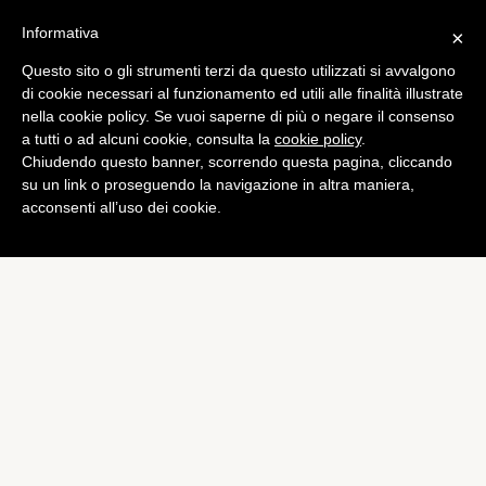
Informativa
×
Questo sito o gli strumenti terzi da questo utilizzati si avvalgono
Bundesliga
di cookie necessari al funzionamento ed utili alle finalità illustrate
Favre si gode il suo
nella cookie policy. Se vuoi saperne di più o negare il consenso
a tutti o ad alcuni cookie, consulta la
cookie policy
.
Borussia: “a M’gladbach si
Chiudendo questo banner, scorrendo questa pagina, cliccando
fa il futuro”
su un link o proseguendo la navigazione in altra maniera,
acconsenti all’uso dei cookie.
di
Emiliano Storace