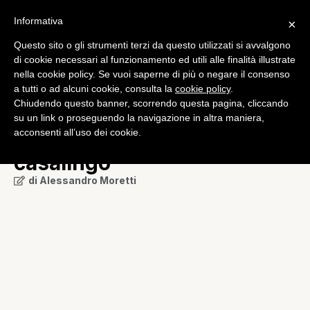
Informativa
×
Questo sito o gli strumenti terzi da questo utilizzati si avvalgono
Bundesliga
di cookie necessari al funzionamento ed utili alle finalità illustrate
Eintracht Francoforte,
nella cookie policy. Se vuoi saperne di più o negare il consenso
a tutti o ad alcuni cookie, consulta la
cookie policy
.
Takashi Inui suona la
Chiudendo questo banner, scorrendo questa pagina, cliccando
carica: “Possiamo battere il
su un link o proseguendo la navigazione in altra maniera,
acconsenti all’uso dei cookie.
Bayern all’esordio
casalingo”
di
Alessandro Moretti