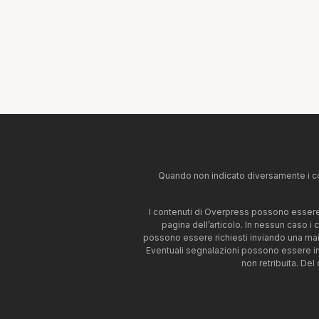
Quando non indicato diversamente i co
I contenuti di Overpress possono essere u
pagina dell’articolo. In nessun caso i
possono essere richiesti inviando una mai
Eventuali segnalazioni possono essere i
non retribuita. Del