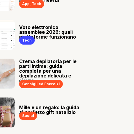
sia tu a scriverla
App
,
Tech
Voto elettronico
assemblee 2026: quali
piattaforme funzionano
Tech
Crema depilatoria per le
parti intime: guida
completa per una
depilazione delicata e
sicura
Consigli ed Esercizi
Mille e un regalo: la guida
al perfetto gift natalizio
Social