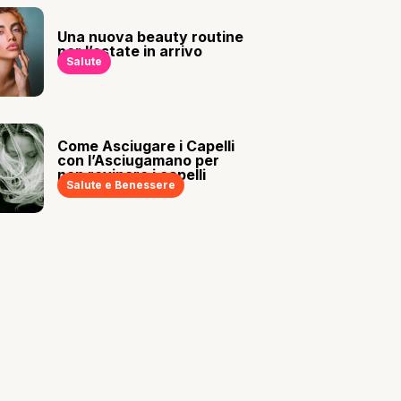
Una nuova beauty routine
per l’estate in arrivo
Salute
Come Asciugare i Capelli
con l’Asciugamano per
non rovinare i capelli
Salute e Benessere