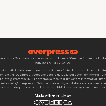
ntenuti di Overpress sono rilasciati sotto licenza “Creative Commons Attr
derivate 3.0 Italia License”.
tilizzati citando sempre overpress.it come fonte. Si prega di inserire inoltre 
 contenuti di Overpress.it possono essere utilizzati per scopi commerciali. Even
l a
info@overpress.it
. Ci riserviamo la facoltà di rimuovere informazioni rit
nviate a
info@overpress.it
. Salvo accordi scritti, la collaborazione a questa t
 contenuto degli articoli e degli annunci pubblicitari sono legalmente responsabi
Made with ❤️ in Italy by