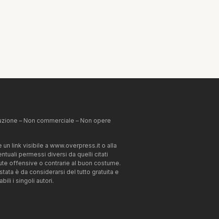
ibuzione – Non commerciale – Non opere
un link visibile a www.overpress.it o alla
tuali permessi diversi da quelli citati
enute offensive o contrarie al buon costume.
estata è da considerarsi del tutto gratuita e
li i singoli autori.