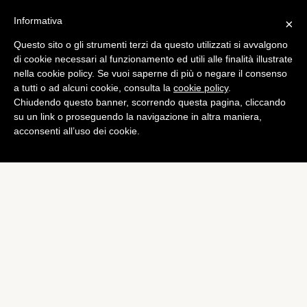
Informativa
×
Questo sito o gli strumenti terzi da questo utilizzati si avvalgono
App
di cookie necessari al funzionamento ed utili alle finalità illustrate
Outlook Web App
nella cookie policy. Se vuoi saperne di più o negare il consenso
a tutti o ad alcuni cookie, consulta la
cookie policy
.
disponibile per iPhone e
Chiudendo questo banner, scorrendo questa pagina, cliccando
iPad
su un link o proseguendo la navigazione in altra maniera,
acconsenti all’uso dei cookie.
di
Piermanuele Sberni