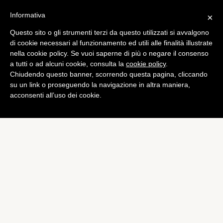
Informativa
×
Questo sito o gli strumenti terzi da questo utilizzati si avvalgono
Curiosità
di cookie necessari al funzionamento ed utili alle finalità illustrate
Nuova specie di dinosauro
nella cookie policy. Se vuoi saperne di più o negare il consenso
a tutti o ad alcuni cookie, consulta la
cookie policy
.
scoperta da ricercatori
Chiudendo questo banner, scorrendo questa pagina, cliccando
italiani
su un link o proseguendo la navigazione in altra maniera,
acconsenti all’uso dei cookie.
di
Alessandro Moretti