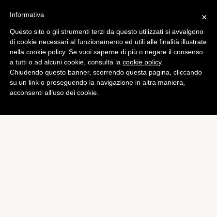
Informativa
×
Questo sito o gli strumenti terzi da questo utilizzati si avvalgono
Bundesliga
di cookie necessari al funzionamento ed utili alle finalità illustrate
Hummels: “Borussia,
nella cookie policy. Se vuoi saperne di più o negare il consenso
a tutti o ad alcuni cookie, consulta la
cookie policy
.
dobbiamo diventare
Chiudendo questo banner, scorrendo questa pagina, cliccando
perfetti”
su un link o proseguendo la navigazione in altra maniera,
acconsenti all’uso dei cookie.
di
Emiliano Storace