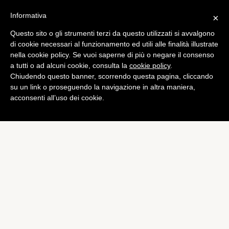
Informativa
×
Questo sito o gli strumenti terzi da questo utilizzati si avvalgono
Tech
di cookie necessari al funzionamento ed utili alle finalità illustrate
Google: evento il 24 luglio
nella cookie policy. Se vuoi saperne di più o negare il consenso
a tutti o ad alcuni cookie, consulta la
cookie policy
.
con il boss di Android
Chiudendo questo banner, scorrendo questa pagina, cliccando
di
Alessandro Moretti
su un link o proseguendo la navigazione in altra maniera,
acconsenti all’uso dei cookie.