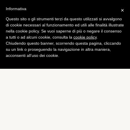
Informativa
×
Questo sito o gli strumenti terzi da questo utilizzati si avvalgono
Curiosità
di cookie necessari al funzionamento ed utili alle finalità illustrate
Società sportive: quali sono
nella cookie policy. Se vuoi saperne di più o negare il consenso
a tutti o ad alcuni cookie, consulta la
cookie policy
.
le società più ricche?
Chiudendo questo banner, scorrendo questa pagina, cliccando
di
Alessandro Moretti
su un link o proseguendo la navigazione in altra maniera,
acconsenti all’uso dei cookie.