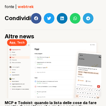
fonte |
webtrek
Condividi
Altre news
App
,
Tech
MCP e Todoist: quando la lista delle cose da fare