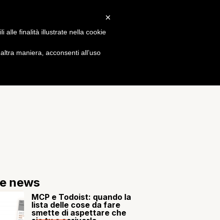
×
Gossip
alle finalità illustrate nella cookie
ltra maniera, acconsenti all’uso
re news
MCP e Todoist: quando la
lista delle cose da fare
smette di aspettare che