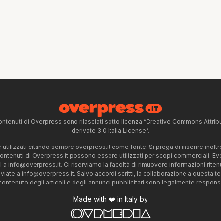
ntenuti di Overpress sono rilasciati sotto licenza “Creative Commons Attr
derivate 3.0 Italia License”.
tilizzati citando sempre overpress.it come fonte. Si prega di inserire inoltre 
 contenuti di Overpress.it possono essere utilizzati per scopi commerciali. Even
l a
info@overpress.it
. Ci riserviamo la facoltà di rimuovere informazioni rit
nviate a
info@overpress.it
. Salvo accordi scritti, la collaborazione a questa t
 contenuto degli articoli e degli annunci pubblicitari sono legalmente responsabi
Made with ❤️ in Italy by