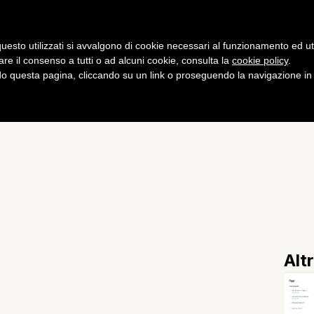
Gaming
Curiosità
Salute
Fitness
uesto utilizzati si avvalgono di cookie necessari al funzionamento ed utili 
are il consenso a tutti o ad alcuni cookie, consulta la
cookie policy
.
 questa pagina, cliccando su un link o proseguendo la navigazione in a
onna cinese con una
Alt