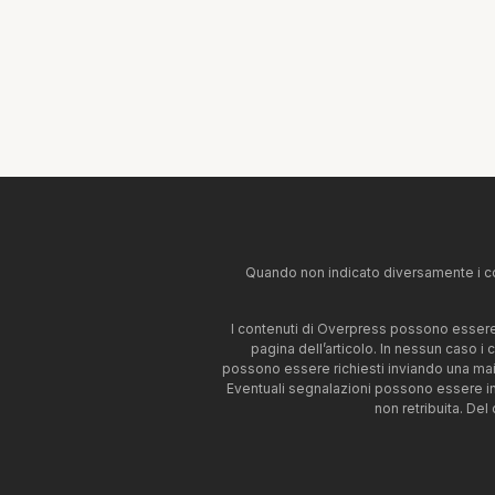
Quando non indicato diversamente i co
I contenuti di Overpress possono essere u
pagina dell’articolo. In nessun caso i
possono essere richiesti inviando una mai
Eventuali segnalazioni possono essere i
non retribuita. Del