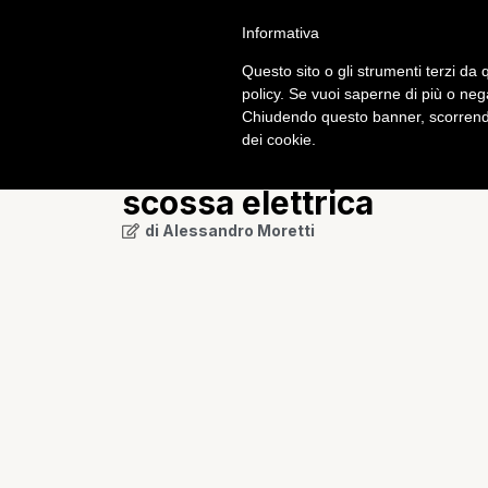
Informativa
Calcio
Tech
Questo sito o gli strumenti terzi da q
policy. Se vuoi saperne di più o neg
Chiudendo questo banner, scorrendo
Mobile
dei cookie.
iPhone 5 uccide una d
scossa elettrica
di
Alessandro Moretti