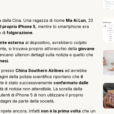
va dalla Cina. Una ragazza di nome
Ma Ai Lun
, 23
l proprio iPhone 5
, mentre lo smartphone era
o di
folgorazione
.
onte esterna
al dispositivo, avrebbero colpito
ante, si trovava proprio all’orecchio della
giovane
cano ulteriori dettagli sulla notizia e quello che
inesi
.
o presso
China Southern Airlines
ed avrebbe
gini della polizia scientifica riportano che
il
ente è stato successivamente
confermato dalle
tà di notizia non attendibile. La sorella della
tenti di iPhone 5 di non utilizzare il proprio
dagini da parte della società.
ipete ancora. Infatti
non è la prima volta
che un