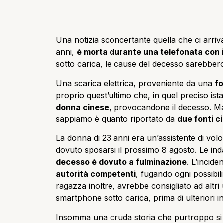
Una notizia sconcertante quella che ci arri
anni,
è morta durante una telefonata con i
sotto carica, le cause del decesso sarebber
Una scarica elettrica, proveniente da una
f
proprio quest’ultimo che, in quel preciso ist
donna cinese
, provocandone il decesso. Man
sappiamo è quanto riportato da
due fonti c
La donna di 23 anni era un’assistente di vol
dovuto sposarsi il prossimo 8 agosto. Le inda
decesso è dovuto a fulminazione
. L’incid
autorità competenti
, fugando ogni possibili
ragazza inoltre, avrebbe consigliato ad altri u
smartphone sotto carica, prima di ulteriori in
Insomma una cruda storia che purtroppo si r