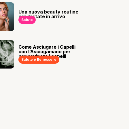
Una nuova beauty routine
per l’estate in arrivo
Salute
Come Asciugare i Capelli
con l’Asciugamano per
non rovinare i capelli
Salute e Benessere