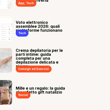
sia tu a scriverla
App
,
Tech
Voto elettronico
assemblee 2026: quali
piattaforme funzionano
Tech
Crema depilatoria per le
parti intime: guida
completa per una
depilazione delicata e
sicura
Consigli ed Esercizi
Mille e un regalo: la guida
al perfetto gift natalizio
Social