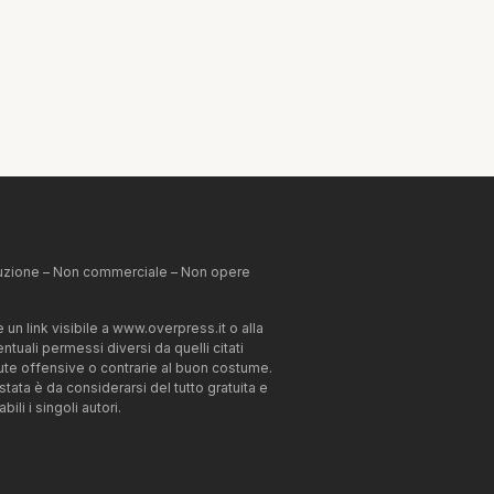
ibuzione – Non commerciale – Non opere
un link visibile a www.overpress.it o alla
tuali permessi diversi da quelli citati
enute offensive o contrarie al buon costume.
estata è da considerarsi del tutto gratuita e
li i singoli autori.