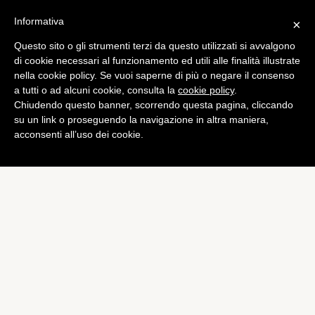
Informativa
×
Questo sito o gli strumenti terzi da questo utilizzati si avvalgono
Mobile
di cookie necessari al funzionamento ed utili alle finalità illustrate
HTC One Mini avrà 1GB di
nella cookie policy. Se vuoi saperne di più o negare il consenso
a tutti o ad alcuni cookie, consulta la
cookie policy
.
RAM
Chiudendo questo banner, scorrendo questa pagina, cliccando
di
Alessandro Moretti
su un link o proseguendo la navigazione in altra maniera,
acconsenti all’uso dei cookie.