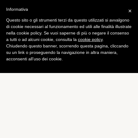
Informativa
×
Questo sito o gli strumenti terzi da questo utilizzati si avvalgono
Mobile
di cookie necessari al funzionamento ed utili alle finalità illustrate
Il nuovo Nexus 7 sarà
nella cookie policy. Se vuoi saperne di più o negare il consenso
a tutti o ad alcuni cookie, consulta la
cookie policy
.
lanciato in Taiwan a fine
Chiudendo questo banner, scorrendo questa pagina, cliccando
luglio?
su un link o proseguendo la navigazione in altra maniera,
acconsenti all’uso dei cookie.
di
Alessandro Moretti