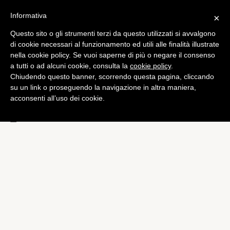
Informativa
×
Questo sito o gli strumenti terzi da questo utilizzati si avvalgono
Computer
di cookie necessari al funzionamento ed utili alle finalità illustrate
AdDuplex: “Il Nokia Lumia
nella cookie policy. Se vuoi saperne di più o negare il consenso
a tutti o ad alcuni cookie, consulta la
cookie policy
.
520 è lo smartphone
Chiudendo questo banner, scorrendo questa pagina, cliccando
Windows Phone più diffuso
su un link o proseguendo la navigazione in altra maniera,
acconsenti all’uso dei cookie.
al mondo”
di
Alessandro Moretti