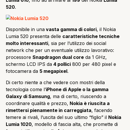
Lumia 610
, fino ad arrivare ai
199
del Nokia
Lumia
520
.
Disponibile in una
vasta gamma di colori
, il Nokia
Lumia 520 presenta delle
caratteristiche tecniche
molto interessanti
, sia per l’utilizzo dei social
network che per un eventuale utilizzo lavorativo:
processore
Snapdragon dual core
da 1 GHz,
schermo LCD IPS da
4 pollici
800 per 480 pixel e
fotocamera da
5 megapixel
.
Di certo niente a che vedere con mostri della
tecnologia come l’
iPhone di Apple o la gamma
Galaxy di Samsung
, ma di certo, riuscendo a
coordinare qualità e prezzo,
Nokia è riuscita a
rimettersi pienamente in carreggiata
, facendo
temere ai rivali, l’uscita del suo ultimo “figlio” il
Nokia
Lumia 1020
, modello di fascia alta, che promette di