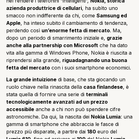
nel rendere i telefonini “intelligenti”,
Nokia, storica
azienda produttrice di cellulari
, ha subìto uno
smacco non indifferente da chi, come
Samsung ed
Apple
, ha inteso subito il cambiamento di tendenza,
perdendo così
un’enorme fetta di mercato
. Ma,
dopo un periodo di smarrimento iniziale e,
grazie
anche alla partnership con Microsoft
che ha dato
vita alla gamma di Windows Phone, Nokia è riuscita a
riprendersi alla grande,
riguadagnando una buona
fetta del mercato
con i suoi smartphone economici.
La grande intuizione
di base, che sta giocando un
ruolo chiave nella rinascita della
casa finlandese
, è
stata quella di fornire una serie di
terminali
tecnologicamente avanzati ad un prezzo
accessibile
anche a chi non può spendere cifre
astronomiche. Da qui, la nascita dei
Nokia Lumia
: una
gamma di smartphone che abbraccia le fasce di
prezzo più disparate, a partire dai
180
euro del