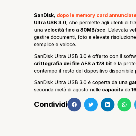
SanDisk
,
dopo le memory card annunciate
Ultra USB 3.0
, che permette agli utenti di tr
una
velocità fino a 80MB/sec
. L’elevata ve
gestire documenti, foto a elevata risoluzione
semplice e veloce.
SanDisk Ultra USB 3.0 è offerto con il soft
crittografia dei file AES a 128 bit
e la protez
contempo il resto del dispositivo disponibil
SanDisk Ultra USB 3.0 è coperta da una
g
a
seconda metà di agosto nelle
capacità
da
1
Condividi