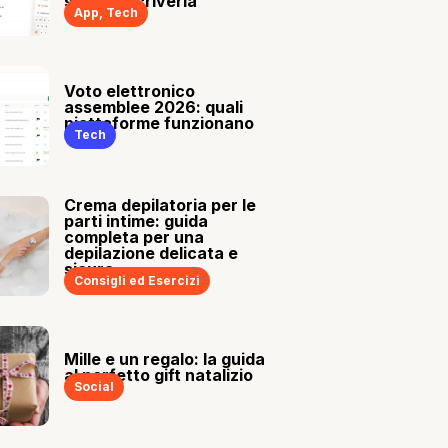
sia tu a scriverla
App
,
Tech
Voto elettronico
assemblee 2026: quali
piattaforme funzionano
Tech
Crema depilatoria per le
parti intime: guida
completa per una
depilazione delicata e
sicura
Consigli ed Esercizi
Mille e un regalo: la guida
al perfetto gift natalizio
Social