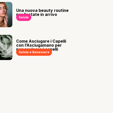
Una nuova beauty routine
per l’estate in arrivo
Salute
Come Asciugare i Capelli
con l’Asciugamano per
non rovinare i capelli
Salute e Benessere