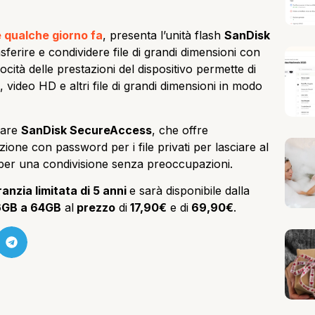
 qualche giorno fa
, presenta l’unità flash
SanDisk
asferire e condividere file di grandi dimensioni con
locità delle prestazioni del dispositivo permette di
, video HD e altri file di grandi dimensioni in modo
ware
SanDisk SecureAccess
, che offre
ione con password per i file privati​​ per lasciare al
e per una condivisione senza preoccupazioni.
ranzia limitata di 5 anni
e sarà disponibile dalla
6GB a 64GB
al
prezzo
di
17,90€
e di
69,90€
.