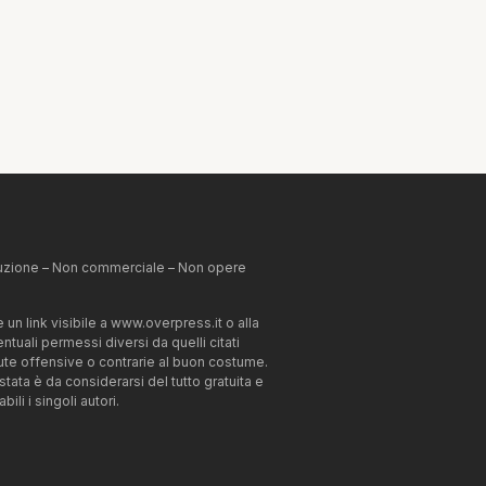
ibuzione – Non commerciale – Non opere
un link visibile a www.overpress.it o alla
tuali permessi diversi da quelli citati
enute offensive o contrarie al buon costume.
estata è da considerarsi del tutto gratuita e
li i singoli autori.