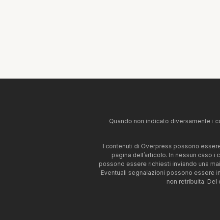
Quando non indicato diversamente i co
I contenuti di Overpress possono essere u
pagina dell’articolo. In nessun caso i
possono essere richiesti inviando una mai
Eventuali segnalazioni possono essere i
non retribuita. Del