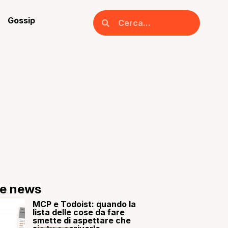
Gossip
re news
MCP e Todoist: quando la
lista delle cose da fare
smette di aspettare che