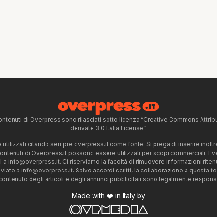
ntenuti di Overpress sono rilasciati sotto licenza “Creative Commons Attr
derivate 3.0 Italia License”.
tilizzati citando sempre overpress.it come fonte. Si prega di inserire inoltre 
 contenuti di Overpress.it possono essere utilizzati per scopi commerciali. Even
l a
info@overpress.it
. Ci riserviamo la facoltà di rimuovere informazioni rit
nviate a
info@overpress.it
. Salvo accordi scritti, la collaborazione a questa t
 contenuto degli articoli e degli annunci pubblicitari sono legalmente responsabi
Made with ❤️ in Italy by