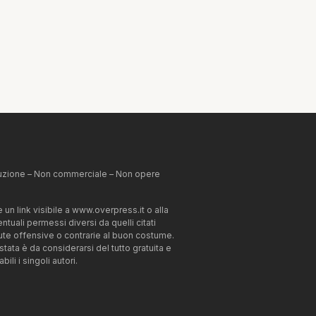
ibuzione – Non commerciale – Non opere
un link visibile a www.overpress.it o alla
tuali permessi diversi da quelli citati
enute offensive o contrarie al buon costume.
estata è da considerarsi del tutto gratuita e
li i singoli autori.