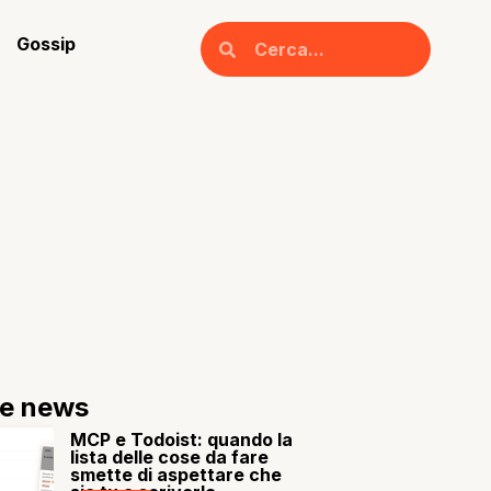
Gossip
re news
MCP e Todoist: quando la
lista delle cose da fare
smette di aspettare che