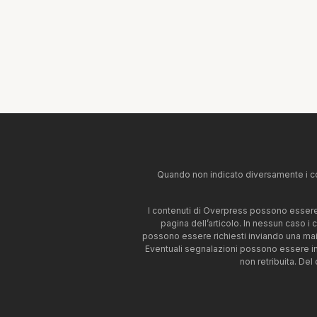
Quando non indicato diversamente i co
I contenuti di Overpress possono essere u
pagina dell’articolo. In nessun caso i
possono essere richiesti inviando una mai
Eventuali segnalazioni possono essere i
non retribuita. Del