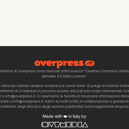
ntenuti di Overpress sono rilasciati sotto licenza “Creative Commons Attr
derivate 3.0 Italia License”.
tilizzati citando sempre overpress.it come fonte. Si prega di inserire inoltre 
 contenuti di Overpress.it possono essere utilizzati per scopi commerciali. Even
l a
info@overpress.it
. Ci riserviamo la facoltà di rimuovere informazioni rit
nviate a
info@overpress.it
. Salvo accordi scritti, la collaborazione a questa t
 contenuto degli articoli e degli annunci pubblicitari sono legalmente responsabi
Made with ❤️ in Italy by