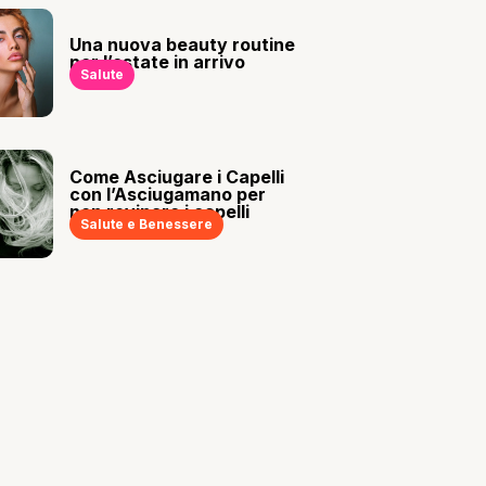
Una nuova beauty routine
per l’estate in arrivo
Salute
Come Asciugare i Capelli
con l’Asciugamano per
non rovinare i capelli
Salute e Benessere