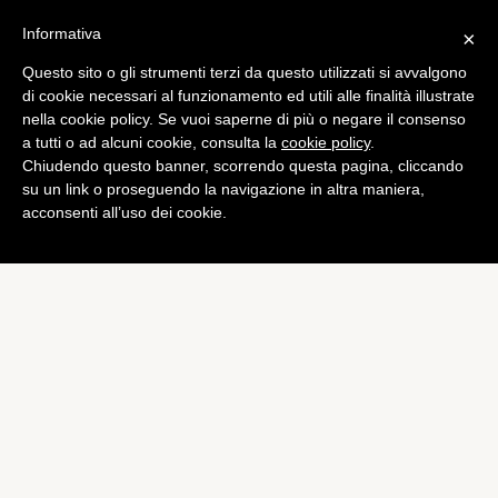
Informativa
×
Questo sito o gli strumenti terzi da questo utilizzati si avvalgono
Games
di cookie necessari al funzionamento ed utili alle finalità illustrate
PS4: potremo accedere ai
nella cookie policy. Se vuoi saperne di più o negare il consenso
a tutti o ad alcuni cookie, consulta la
cookie policy
.
nostri giochi anche da altre
Chiudendo questo banner, scorrendo questa pagina, cliccando
console
su un link o proseguendo la navigazione in altra maniera,
acconsenti all’uso dei cookie.
di
Piermanuele Sberni