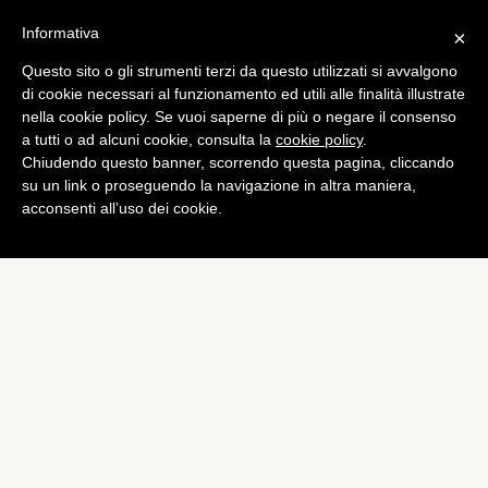
Informativa
×
Questo sito o gli strumenti terzi da questo utilizzati si avvalgono
Mobile
di cookie necessari al funzionamento ed utili alle finalità illustrate
Huawei Ascend P6
nella cookie policy. Se vuoi saperne di più o negare il consenso
a tutti o ad alcuni cookie, consulta la
cookie policy
.
disponibile su Amazon Italia
Chiudendo questo banner, scorrendo questa pagina, cliccando
di
Alessandro Moretti
su un link o proseguendo la navigazione in altra maniera,
acconsenti all’uso dei cookie.