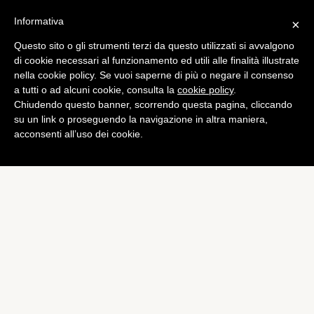
Informativa
×
Questo sito o gli strumenti terzi da questo utilizzati si avvalgono
Mobile
di cookie necessari al funzionamento ed utili alle finalità illustrate
HTC One 2: primi dettagli e
nella cookie policy. Se vuoi saperne di più o negare il consenso
a tutti o ad alcuni cookie, consulta la
cookie policy
.
arrivo presto nel 2014
Chiudendo questo banner, scorrendo questa pagina, cliccando
di
Alessandro Moretti
su un link o proseguendo la navigazione in altra maniera,
acconsenti all’uso dei cookie.