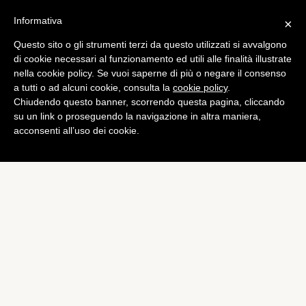
Informativa
×
Questo sito o gli strumenti terzi da questo utilizzati si avvalgono
Bundesliga
di cookie necessari al funzionamento ed utili alle finalità illustrate
Wolfsburg, brutta botta e
nella cookie policy. Se vuoi saperne di più o negare il consenso
a tutti o ad alcuni cookie, consulta la
cookie policy
.
tanta paura per Träsch in
Chiudendo questo banner, scorrendo questa pagina, cliccando
amichevole
su un link o proseguendo la navigazione in altra maniera,
acconsenti all’uso dei cookie.
di
Alessandro Moretti