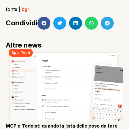
fonte |
bgr
Condividi
Altre news
App
,
Tech
MCP e Todoist: quando la lista delle cose da fare