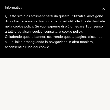
Informativa
×
Questo sito o gli strumenti terzi da questo utilizzati si avvalgono
Tech
di cookie necessari al funzionamento ed utili alle finalità illustrate
Recon Jet: ecco i rivali dei
nella cookie policy. Se vuoi saperne di più o negare il consenso
a tutti o ad alcuni cookie, consulta la
cookie policy
.
Google Glass
Chiudendo questo banner, scorrendo questa pagina, cliccando
di
Alessandro Moretti
su un link o proseguendo la navigazione in altra maniera,
acconsenti all’uso dei cookie.