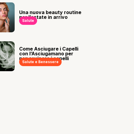
Una nuova beauty routine
per l’estate in arrivo
Salute
Come Asciugare i Capelli
con l’Asciugamano per
non rovinare i capelli
Salute e Benessere