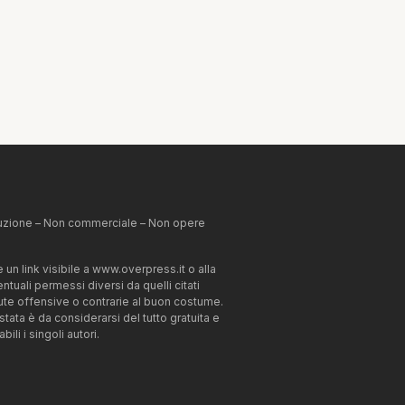
ibuzione – Non commerciale – Non opere
un link visibile a www.overpress.it o alla
tuali permessi diversi da quelli citati
enute offensive o contrarie al buon costume.
estata è da considerarsi del tutto gratuita e
li i singoli autori.