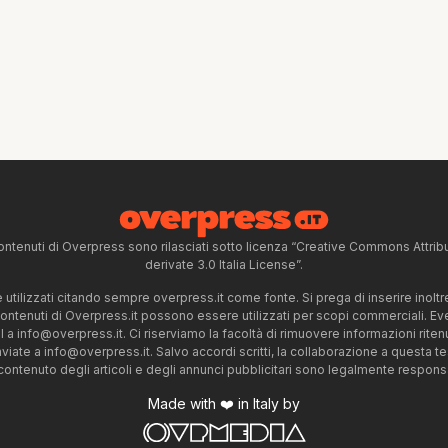
ntenuti di Overpress sono rilasciati sotto licenza “Creative Commons Attr
derivate 3.0 Italia License”.
tilizzati citando sempre overpress.it come fonte. Si prega di inserire inoltre 
 contenuti di Overpress.it possono essere utilizzati per scopi commerciali. Even
l a
info@overpress.it
. Ci riserviamo la facoltà di rimuovere informazioni rit
nviate a
info@overpress.it
. Salvo accordi scritti, la collaborazione a questa t
 contenuto degli articoli e degli annunci pubblicitari sono legalmente responsabi
Made with ❤️ in Italy by