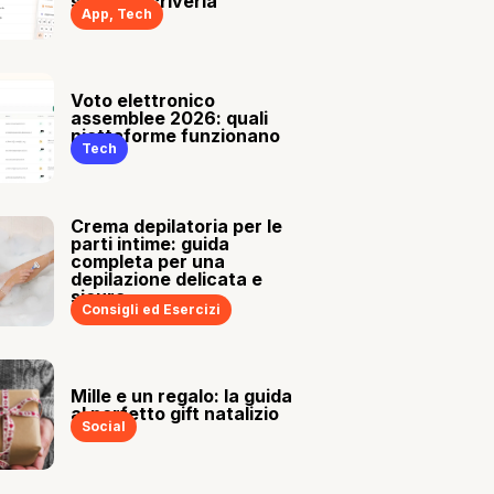
sia tu a scriverla
App
,
Tech
Voto elettronico
assemblee 2026: quali
piattaforme funzionano
Tech
Crema depilatoria per le
parti intime: guida
completa per una
depilazione delicata e
sicura
Consigli ed Esercizi
Mille e un regalo: la guida
al perfetto gift natalizio
Social