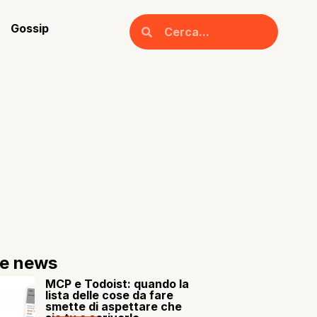
Gossip
re news
MCP e Todoist: quando la
lista delle cose da fare
smette di aspettare che