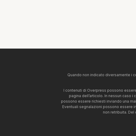
Quando non indicato diversamente i co
I contenuti di Overpress possono essere u
pagina dell’articolo. In nessun caso i
possono essere richiesti inviando una mai
Eventuali segnalazioni possono essere i
non retribuita. Del