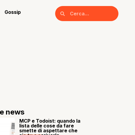
Gossip
re news
MCP e Todoist: quando la
lista delle cose da fare
smette di aspettare che