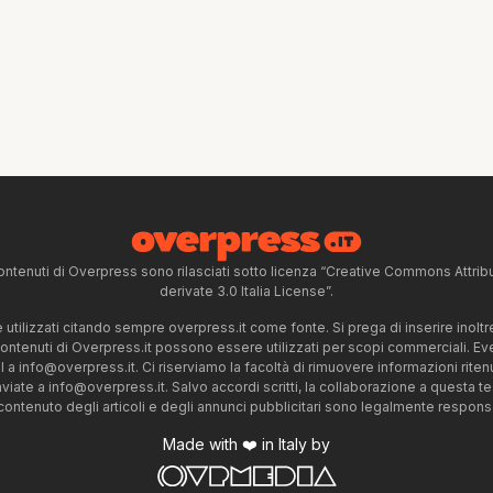
ntenuti di Overpress sono rilasciati sotto licenza “Creative Commons Attr
derivate 3.0 Italia License”.
tilizzati citando sempre overpress.it come fonte. Si prega di inserire inoltre 
 contenuti di Overpress.it possono essere utilizzati per scopi commerciali. Even
l a
info@overpress.it
. Ci riserviamo la facoltà di rimuovere informazioni rit
nviate a
info@overpress.it
. Salvo accordi scritti, la collaborazione a questa t
 contenuto degli articoli e degli annunci pubblicitari sono legalmente responsabi
Made with ❤️ in Italy by