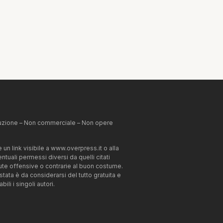
ibuzione – Non commerciale – Non opere
un link visibile a www.overpress.it o alla
tuali permessi diversi da quelli citati
enute offensive o contrarie al buon costume.
estata è da considerarsi del tutto gratuita e
li i singoli autori.