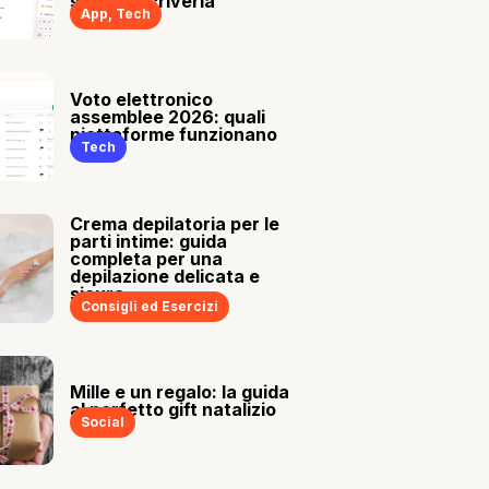
sia tu a scriverla
App
,
Tech
Voto elettronico
assemblee 2026: quali
piattaforme funzionano
Tech
Crema depilatoria per le
parti intime: guida
completa per una
depilazione delicata e
sicura
Consigli ed Esercizi
Mille e un regalo: la guida
al perfetto gift natalizio
Social