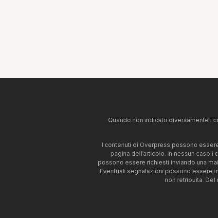
Quando non indicato diversamente i co
I contenuti di Overpress possono essere u
pagina dell’articolo. In nessun caso i
possono essere richiesti inviando una mai
Eventuali segnalazioni possono essere i
non retribuita. Del