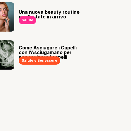
Una nuova beauty routine
per l’estate in arrivo
Salute
Come Asciugare i Capelli
con l’Asciugamano per
non rovinare i capelli
Salute e Benessere