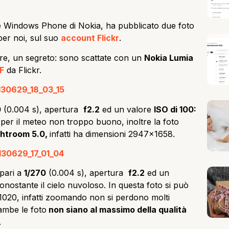
ione Windows Phone di Nokia, ha pubblicato due foto
er noi, sul suo
account Flickr
.
ire, un segreto: sono scattate con un
Nokia Lumia
F
da Flickr.
0
(0.004 s), apertura
f2.2
ed un valore
ISO di 100:
 per il meteo non troppo buono, inoltre la foto
htroom 5.0,
infatti ha dimensioni 2947×1658.
 pari a
1/270
(0.004 s), apertura
f2.2
ed un
onostante il cielo nuvoloso. In questa foto si può
1020, infatti zoomando non si perdono molti
ambe le foto
non siano al massimo della qualità
.