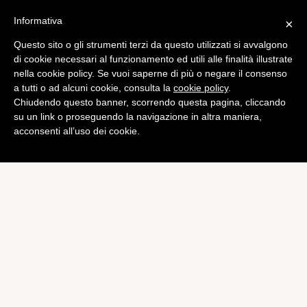
Informativa
×
Questo sito o gli strumenti terzi da questo utilizzati si avvalgono
Bundesliga
di cookie necessari al funzionamento ed utili alle finalità illustrate
Dortmund, a Mkhitaryan la
nella cookie policy. Se vuoi saperne di più o negare il consenso
a tutti o ad alcuni cookie, consulta la
cookie policy
.
numero 10
Chiudendo questo banner, scorrendo questa pagina, cliccando
di
Emiliano Storace
su un link o proseguendo la navigazione in altra maniera,
acconsenti all’uso dei cookie.