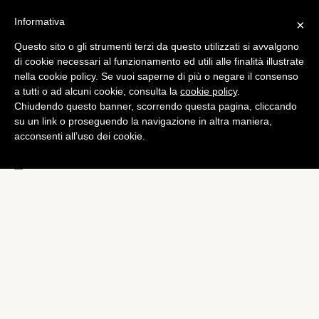
Informativa
×
Questo sito o gli strumenti terzi da questo utilizzati si avvalgono
Computer
di cookie necessari al funzionamento ed utili alle finalità illustrate
HTC One Google Edition,
nella cookie policy. Se vuoi saperne di più o negare il consenso
a tutti o ad alcuni cookie, consulta la
cookie policy
.
insieme ad Android 4.3
Chiudendo questo banner, scorrendo questa pagina, cliccando
arriva la certificazione
su un link o proseguendo la navigazione in altra maniera,
acconsenti all’uso dei cookie.
Bluetooth 4.0
di
Alessandro Moretti