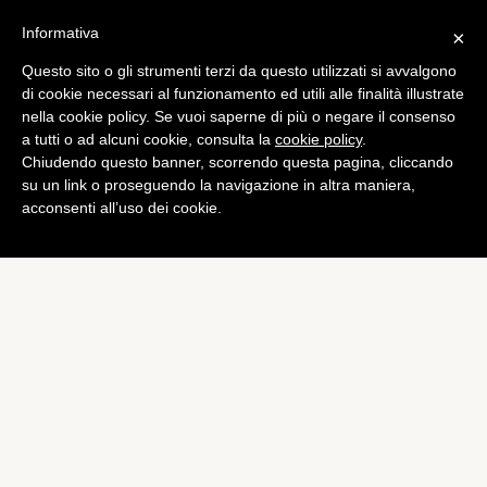
Informativa
×
Questo sito o gli strumenti terzi da questo utilizzati si avvalgono
Bundesliga
di cookie necessari al funzionamento ed utili alle finalità illustrate
Hannover shock, Ya Konan
nella cookie policy. Se vuoi saperne di più o negare il consenso
a tutti o ad alcuni cookie, consulta la
cookie policy
.
rischia la stagione
Chiudendo questo banner, scorrendo questa pagina, cliccando
di
Emiliano Storace
su un link o proseguendo la navigazione in altra maniera,
acconsenti all’uso dei cookie.